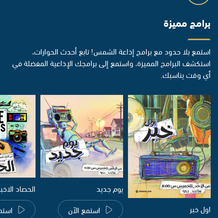
برامج مميزة
استمع بلا حدود مع برامج إذاعة الشمس! تابع أحدث الحوارات،
استكشف البرامج المميزة، واستمع إلى برامجك الإذاعية المفضلة في
أي وقت يناسبك.
يوم جديد
الحصاد الاخب
اول خبر
استمع الآن
استم