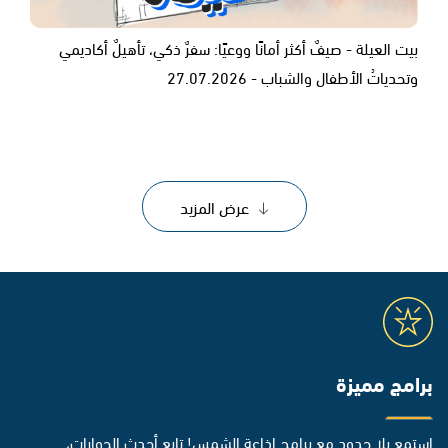
بيت العيلة - صيفٌ أكثر أمانًا ووعيًا: سفرٌ ذكي، تأهيلٌ أكاديمي
وتحدياتُ الأطفال والشباب - 27.07.2026
عرض المزيد
برامج مميزة
استمع بلا حدود مع برامج إذاعة الشمس! تابع أحدث الحوارات،