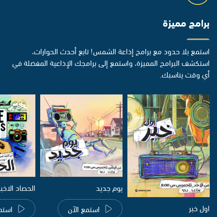
برامج مميزة
استمع بلا حدود مع برامج إذاعة الشمس! تابع أحدث الحوارات،
استكشف البرامج المميزة، واستمع إلى برامجك الإذاعية المفضلة في
أي وقت يناسبك.
يوم جديد
الحصاد الاخب
اول خبر
استمع الآن
استم