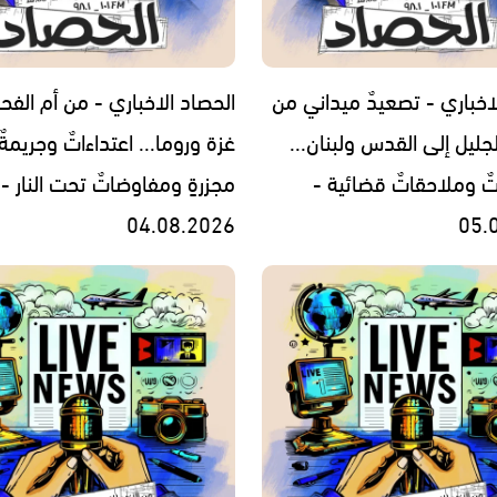
اخباري - تصعيدٌ ميداني من
الحصاد الاخباري - من أم الفح
جليل إلى القدس ولبنان...
غزة وروما... اعتداءاتٌ وجريمةٌ
تٌ وملاحقاتٌ قضائية -
مجزرةٍ ومفاوضاتٌ تحت النار -
04.08.2026
05.