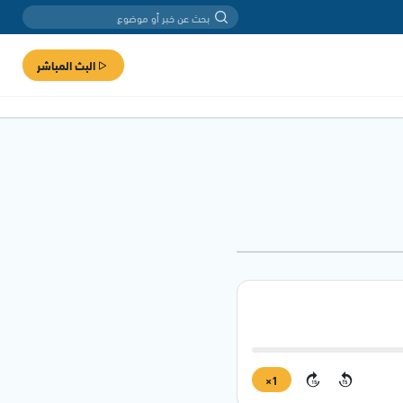
البث المباشر
1×
15
15