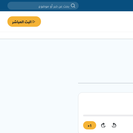
البث المباشر
1×
15
15