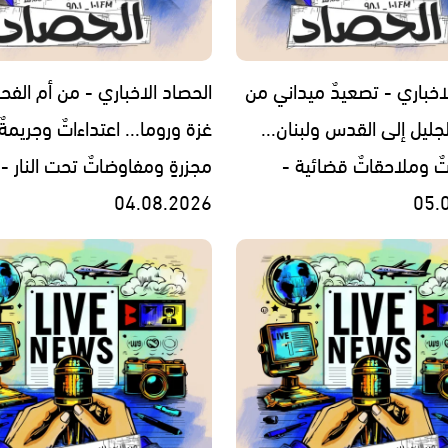
اخباري - تصعيدٌ ميداني من
الحصاد الاخباري - من أم الفح
جليل إلى القدس ولبنان...
غزة وروما... اعتداءاتٌ وجريمةٌ
تٌ وملاحقاتٌ قضائية -
مجزرةٍ ومفاوضاتٌ تحت النار -
04.08.2026
05.