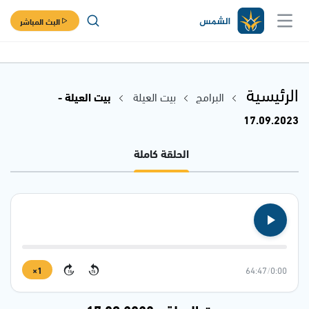
البث المباشر
الرئيسية
البرامج
بيت العيلة
بيت العيلة -
17.09.2023
الحلقة كاملة
1×
64:47
/
0:00
15
15