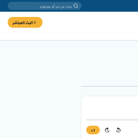
البث المباشر
1×
15
15