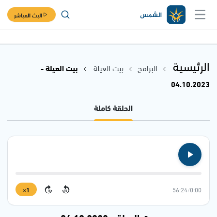
البث المباشر
الرئيسية
البرامج
بيت العيلة
بيت العيلة -
04.10.2023
الحلقة كاملة
1×
56:24
/
0:00
15
15