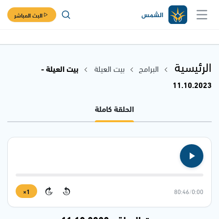
البث المباشر
الرئيسية
البرامج
بيت العيلة
بيت العيلة -
11.10.2023
الحلقة كاملة
1×
80:46
/
0:00
15
15