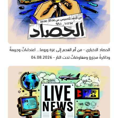
الحصاد الاخباري - من أم الفحم إلى غزة وروما... اعتداءاتٌ وجريمةٌ
وذاكرةُ مجزرةٍ ومفاوضاتٌ تحت النار - 04.08.2026