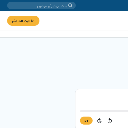
البث المباشر
1×
15
15