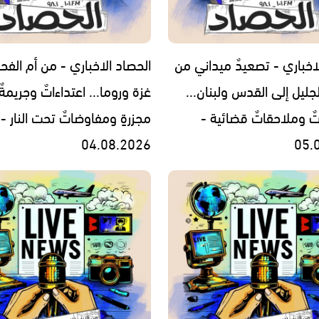
اخباري - تصعيدٌ ميداني من
الحصاد الاخباري - من أم الفح
جليل إلى القدس ولبنان...
غزة وروما... اعتداءاتٌ وجريمةٌ
تٌ وملاحقاتٌ قضائية -
مجزرةٍ ومفاوضاتٌ تحت النار -
04.08.2026
05.