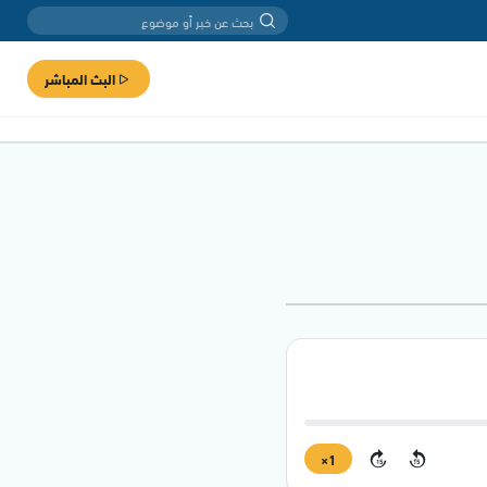
البث المباشر
1×
15
15