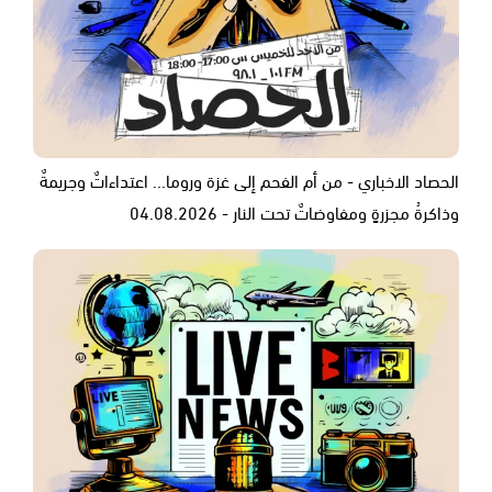
الحصاد الاخباري - من أم الفحم إلى غزة وروما... اعتداءاتٌ وجريمةٌ
وذاكرةُ مجزرةٍ ومفاوضاتٌ تحت النار - 04.08.2026