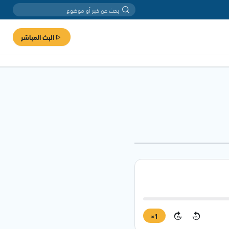
البث المباشر
1×
15
15