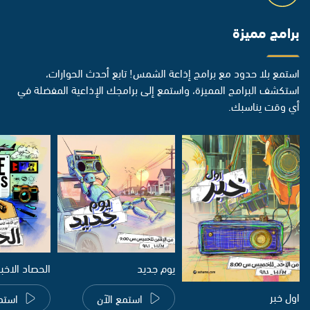
برامج مميزة
استمع بلا حدود مع برامج إذاعة الشمس! تابع أحدث الحوارات،
استكشف البرامج المميزة، واستمع إلى برامجك الإذاعية المفضلة في
أي وقت يناسبك.
يوم جديد
الحصاد الاخب
اول خبر
استمع الآن
استم