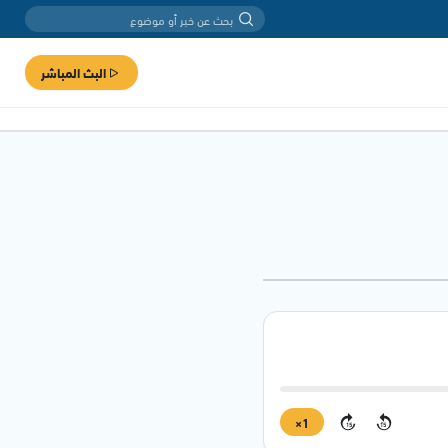
البث المباشر
1×
15
15