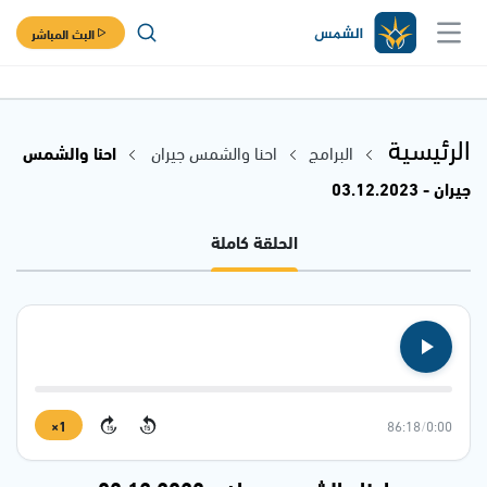
البث المباشر
الرئيسية
البرامج
احنا والشمس جيران
احنا والشمس
جيران - 03.12.2023
الحلقة كاملة
1×
86:18
/
0:00
15
15