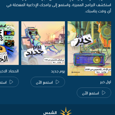
استكشف البرامج المميزة، واستمع إلى برامجك الإذاعية المفضلة في
أي وقت يناسبك.
يوم جديد
الحصاد الاخب
اول خبر
استمع الآن
استم
استمع الآن