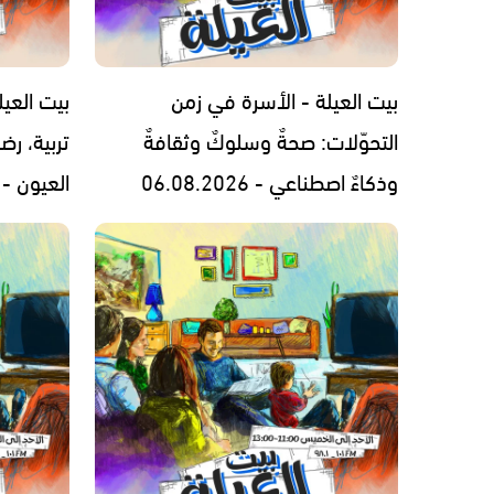
بيت العيلة - الأسرة في زمن
بيت العيل
التحوّلات: صحةٌ وسلوكٌ وثقافةٌ
تربية، رض
وذكاءٌ اصطناعي - 06.08.2026
العيون - 05.08.2026