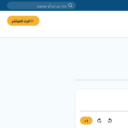
البث المباشر
1×
15
15