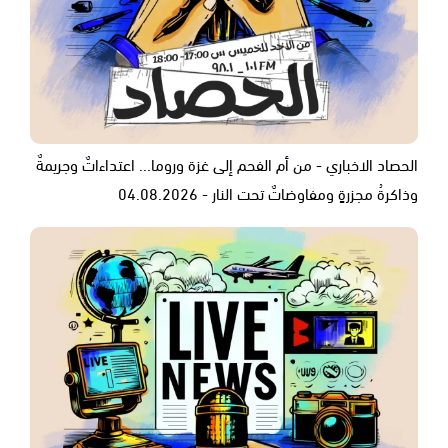
الحصاد الاخباري - من أم الفحم إلى غزة وروما... اعتداءاتٌ وجريمةٌ
وذاكرةُ مجزرةٍ ومفاوضاتٌ تحت النار - 04.08.2026