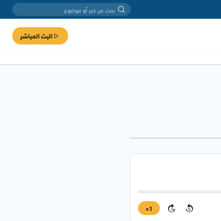
البث المباشر
1×
15
15