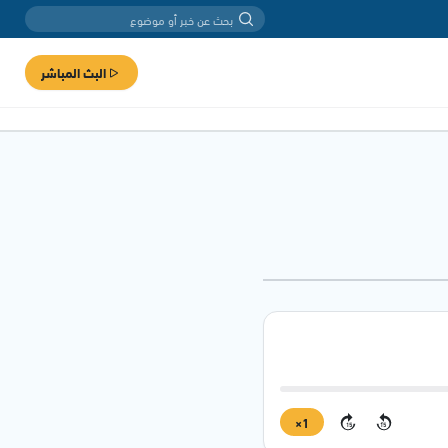
البث المباشر
1×
15
15