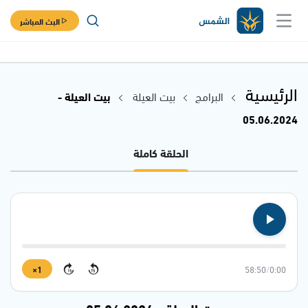
البث المباشر
الرئيسية
البرامج
بيت العيلة
بيت العيلة -
05.06.2024
الحلقة كاملة
1×
58:50
/
0:00
15
15