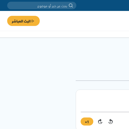
البث المباشر
1×
15
15