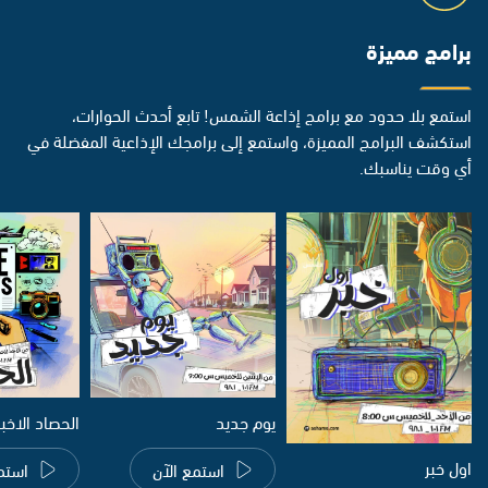
برامج مميزة
استمع بلا حدود مع برامج إذاعة الشمس! تابع أحدث الحوارات،
استكشف البرامج المميزة، واستمع إلى برامجك الإذاعية المفضلة في
أي وقت يناسبك.
يوم جديد
الحصاد الاخب
اول خبر
استمع الآن
استم