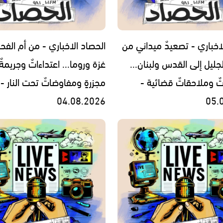
اخباري - تصعيدٌ ميداني من
الحصاد الاخباري - من أم الفح
جليل إلى القدس ولبنان...
غزة وروما... اعتداءاتٌ وجريمةٌ
تٌ وملاحقاتٌ قضائية -
مجزرةٍ ومفاوضاتٌ تحت النار -
04.08.2026
05.