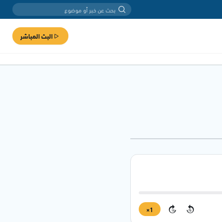
البث المباشر
1×
15
15