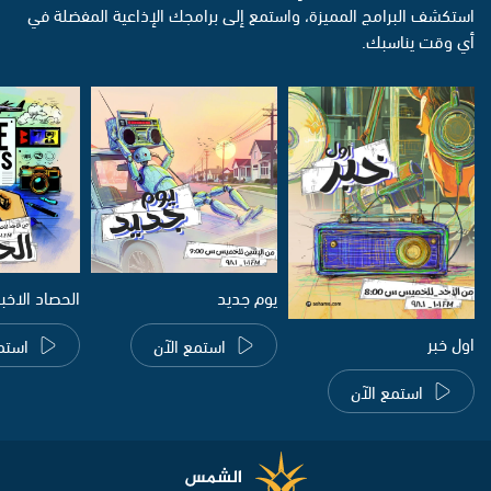
استكشف البرامج المميزة، واستمع إلى برامجك الإذاعية المفضلة في
أي وقت يناسبك.
يوم جديد
الحصاد الاخب
اول خبر
استمع الآن
استم
استمع الآن