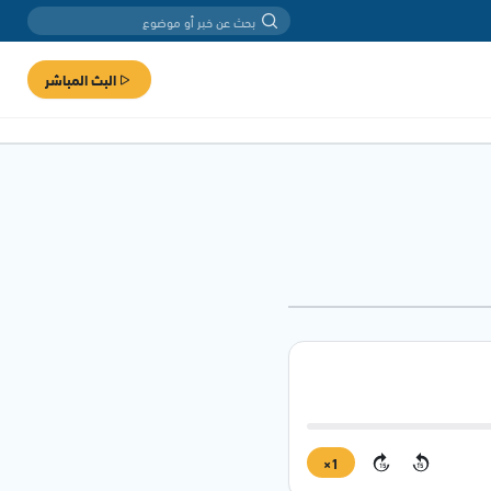
البث المباشر
1×
15
15