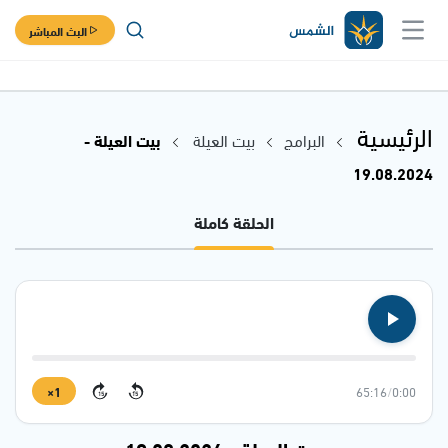
البث المباشر
الرئيسية
البرامج
بيت العيلة
بيت العيلة -
19.08.2024
الحلقة كاملة
1×
65:16
/
0:00
15
15