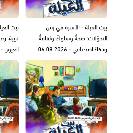
بيت العيلة - الأسرة في زمن
بيت العيل
التحوّلات: صحةٌ وسلوكٌ وثقافةٌ
تربية، رض
وذكاءٌ اصطناعي - 06.08.2026
العيون - 05.08.2026