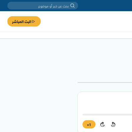
البث المباشر
1×
15
15