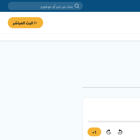
البث المباشر
1×
15
15