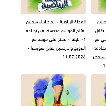
جنتين
المجلة الرياضية - اتحاد ابناء سخنين
يقابل
يفتنح الموسم ويعسكر في بولنده
فيني هو
٢- الليله :-انجلترا على موعد مع
مخادمه
النرويج والارجنتين تقابل سويسرا -
ترامب سيحضر
11.07.2026