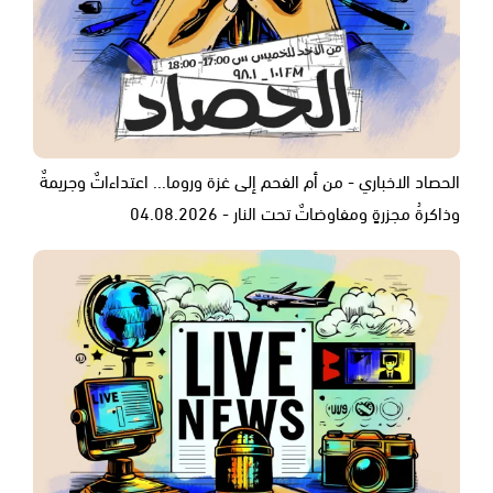
الحصاد الاخباري - من أم الفحم إلى غزة وروما... اعتداءاتٌ وجريمةٌ
وذاكرةُ مجزرةٍ ومفاوضاتٌ تحت النار - 04.08.2026