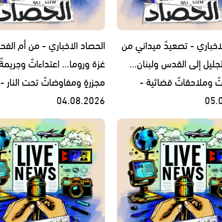
اخباري - تصعيدٌ ميداني من
الحصاد الاخباري - من أم الفح
جليل إلى القدس ولبنان...
غزة وروما... اعتداءاتٌ وجريمةٌ
تٌ وملاحقاتٌ قضائية -
مجزرةٍ ومفاوضاتٌ تحت النار -
04.08.2026
05.