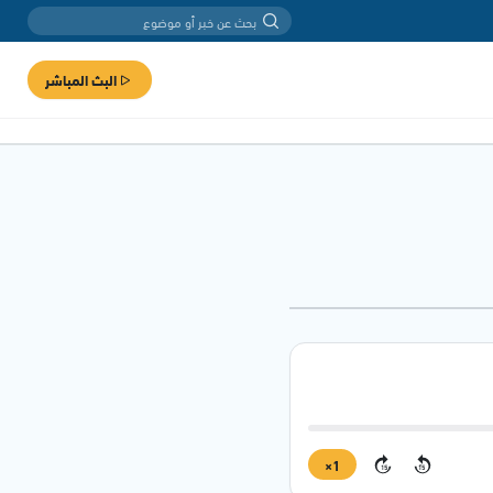
البث المباشر
1×
15
15