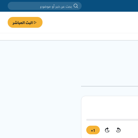
البث المباشر
1×
15
15