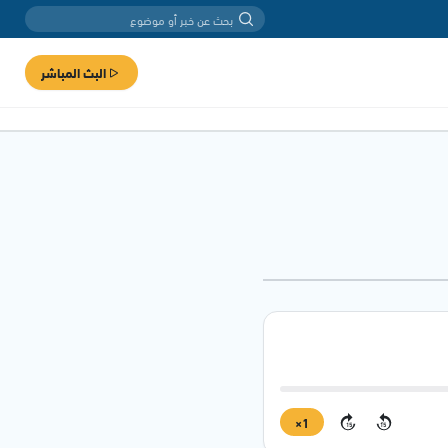
البث المباشر
1×
15
15