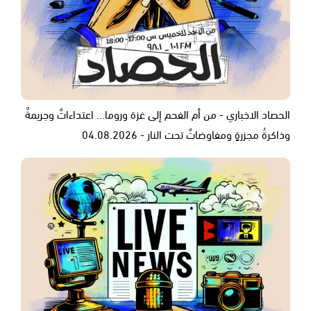
الحصاد الاخباري - من أم الفحم إلى غزة وروما... اعتداءاتٌ وجريمةٌ
وذاكرةُ مجزرةٍ ومفاوضاتٌ تحت النار - 04.08.2026