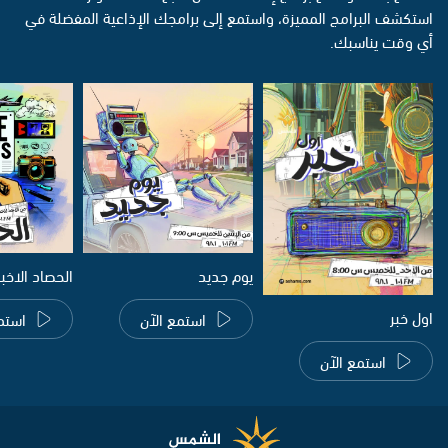
استكشف البرامج المميزة، واستمع إلى برامجك الإذاعية المفضلة في
أي وقت يناسبك.
يوم جديد
الحصاد الاخب
اول خبر
استمع الآن
استم
استمع الآن