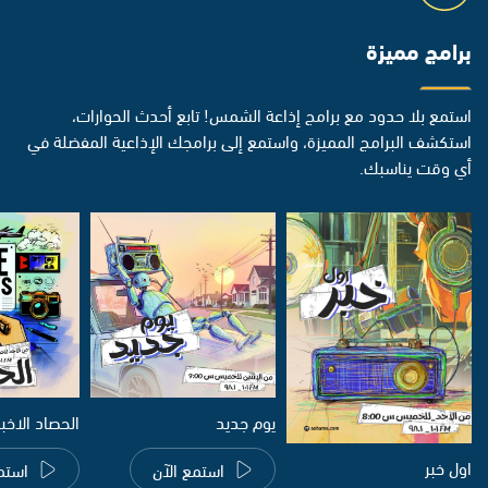
برامج مميزة
استمع بلا حدود مع برامج إذاعة الشمس! تابع أحدث الحوارات،
استكشف البرامج المميزة، واستمع إلى برامجك الإذاعية المفضلة في
أي وقت يناسبك.
يوم جديد
الحصاد الاخب
اول خبر
استمع الآن
استم