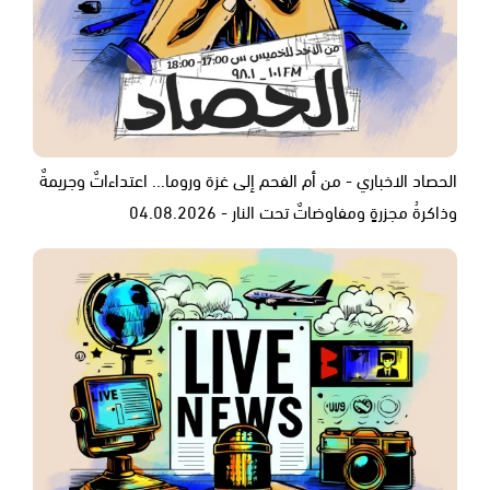
الحصاد الاخباري - من أم الفحم إلى غزة وروما... اعتداءاتٌ وجريمةٌ
وذاكرةُ مجزرةٍ ومفاوضاتٌ تحت النار - 04.08.2026