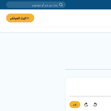
البث المباشر
1×
15
15