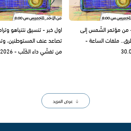
- من مؤتمر الشّمس إلى
اول خبر - تنسيق نتنياهو وترا
رق.. ملفات الساعة -
تصاعد عنف المستوطنين، وتح
30.
من تفشّي داء الكَلَب - 29.07.2026
عرض المزيد