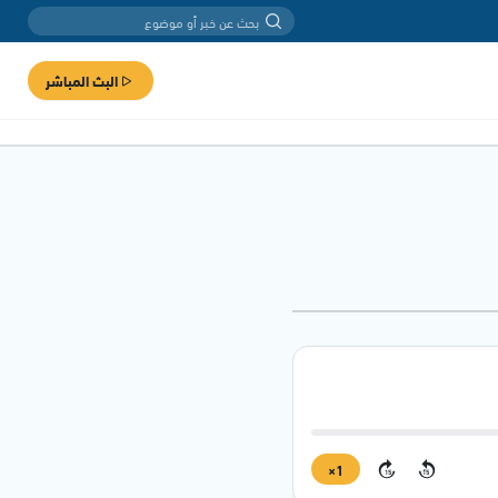
البث المباشر
1×
15
15