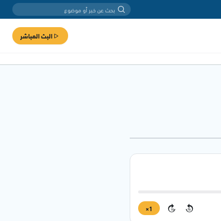
البث المباشر
1×
15
15