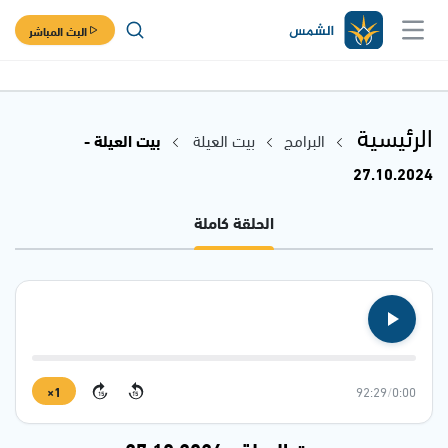
البث المباشر
الرئيسية
البرامج
بيت العيلة
بيت العيلة -
27.10.2024
الحلقة كاملة
1×
92:29
/
0:00
15
15