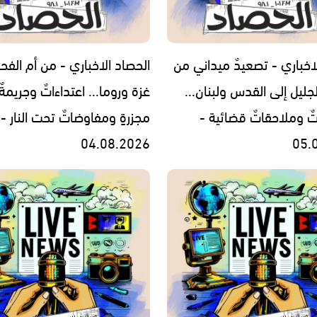
اخباري - تصعيدٌ ميداني من
الحصاد الاخباري - من أم الفح
جليل إلى القدس ولبنان...
غزة وروما... اعتداءاتٌ وجريمةٌ
تٌ وملاحقاتٌ قضائية -
مجزرةٍ ومفاوضاتٌ تحت النار -
04.08.2026
05.