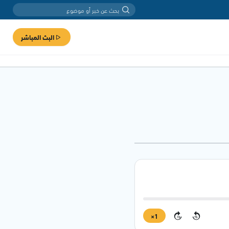
البث المباشر
1×
15
15