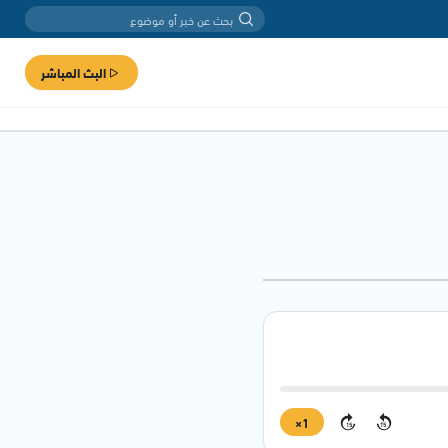
البث المباشر
1×
15
15