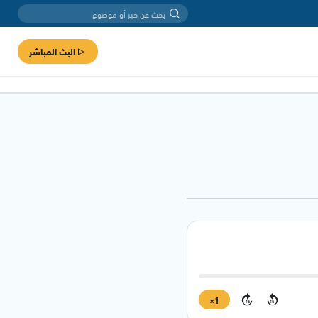
البث المباشر
1×
15
15