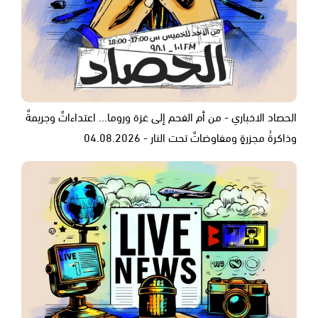
الحصاد الاخباري - من أم الفحم إلى غزة وروما... اعتداءاتٌ وجريمةٌ
وذاكرةُ مجزرةٍ ومفاوضاتٌ تحت النار - 04.08.2026