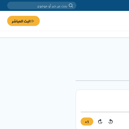
البث المباشر
1×
15
15