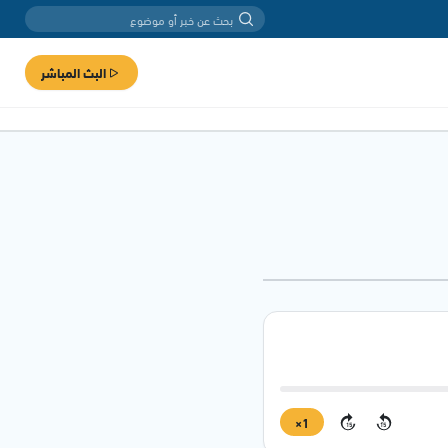
البث المباشر
1×
15
15