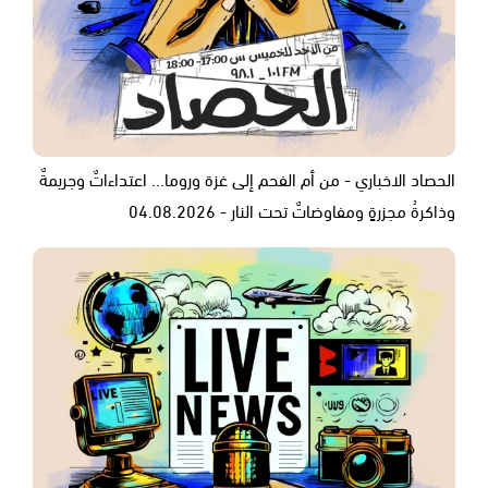
الحصاد الاخباري - من أم الفحم إلى غزة وروما... اعتداءاتٌ وجريمةٌ
وذاكرةُ مجزرةٍ ومفاوضاتٌ تحت النار - 04.08.2026