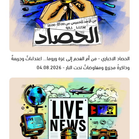
الحصاد الاخباري - من أم الفحم إلى غزة وروما... اعتداءاتٌ وجريمةٌ
وذاكرةُ مجزرةٍ ومفاوضاتٌ تحت النار - 04.08.2026